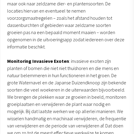
maar ook naar zeldzame dier- en plantensoorten. De
locaties hiervan en eventueel te nemen
voorzorgsmaatregelen – zoals het afstand houden tot
dassenburchten of gebieden waar zeldzame soorten
groeien pas na een bepaald moment maaien – worden
opgenomen in de uitvoeringsapp zodat iedereen over deze
informatie beschikt.
Monitoring Invasieve Exoten
: invasieve exoten zijn
planten of bomen die niet niet thuishoren en die mens en
natuur belemmeren in hun functioneren in het groen. De
grote Waternavel en de Japanse Duizendknoop zijn bekende
soorten die veel woekeren in de uiterwaarden bijvoorbeeld.
We brengen de plekken waar ze groeien in beeld, monitoren
groeiplaatsen en verwijderen de plant waar nodig en
mogelijk. Bij dat laatste werken we op allerlei manieren. We
wisselen handmatig en machinaal verwijderen, de frequentie
van verwijderen en de periode van verwijderen af. Dat doen
we om zo tot de meest effectieve werkwijze te komen.