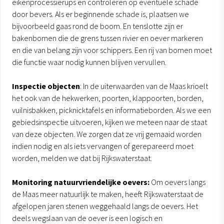
eikenprocessierups en controleren op eventuele schade
door bevers. Als er beginnende schade is, plaatsen we
bijvoorbeeld gaas rond de boom. En tenslotte zijn er
bakenbomen die de grens tussen rivier en oever markeren
en die van belang zijn voor schippers. Een rij van bomen moet
die functie waar nodig kunnen blijven vervullen.
Inspectie objecten
: In de uiterwaarden van de Maas krioelt
het ook van de hekwerken, poorten, klappoorten, borden,
vuilnisbakken, picknicktafels en informatieborden. Als we een
gebiedsinspectie uitvoeren, kijken we meteen naar de staat
van deze objecten. We zorgen dat ze vrij gemaaid worden
indien nodig en als iets vervangen of gerepareerd moet
worden, melden we dat bij Rijkswaterstaat.
Monitoring natuurvriendelijke oevers:
Om oevers langs
de Maas meer natuurlijk te maken, heeft Rijkswaterstaat de
afgelopen jaren stenen weggehaald langs de oevers. Het
deels wegslaan van de oever is een logisch en