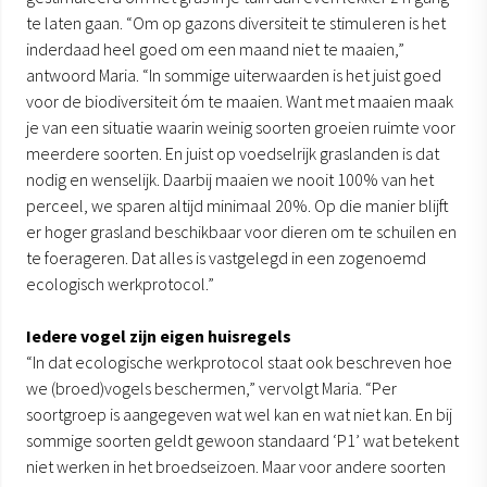
te laten gaan. “Om op gazons diversiteit te stimuleren is het
inderdaad heel goed om een maand niet te maaien,”
antwoord Maria. “In sommige uiterwaarden is het juist goed
voor de biodiversiteit óm te maaien. Want met maaien maak
je van een situatie waarin weinig soorten groeien ruimte voor
meerdere soorten. En juist op voedselrijk graslanden is dat
nodig en wenselijk. Daarbij maaien we nooit 100% van het
perceel, we sparen altijd minimaal 20%. Op die manier blijft
er hoger grasland beschikbaar voor dieren om te schuilen en
te foerageren. Dat alles is vastgelegd in een zogenoemd
ecologisch werkprotocol.”
Iedere vogel zijn eigen huisregels
“In dat ecologische werkprotocol staat ook beschreven hoe
we (broed)vogels beschermen,” vervolgt Maria. “Per
soortgroep is aangegeven wat wel kan en wat niet kan. En bij
sommige soorten geldt gewoon standaard ‘P1’ wat betekent
niet werken in het broedseizoen. Maar voor andere soorten