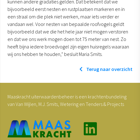
kunnen andere gradaties gelden. Dat betekent dat we
bijvoorbeeld eerst nesten en rustplaatsen markeren en in
een straal om die plek niet werken, maar iets verder er
vandaan wel. Voor nesten van bepaalde roofvogels geldt
bijvoorbeeld dat we die het hele jaar niet mogen verstoren
en dat we ons werk mogen doen tot 75 meter van nest. Zo
heeft bijna iedere broedvogel zijn eigen huisregels waaraan
wij ons hebben te houden,” besluit Maria Smits.
Terug naar overzicht
Maaskracht uiterwaardenbeheer is een krachtenbundeling
van Van Wijlen, M.J. Smits, Wetering en Tenders & Projects