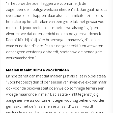
“In het broedseizoen leggen we voornamelijk de
zogenoemde ‘houtige werkzaamheden’ stil. Dan gaat het dus
over snoeien en kappen. Maar als er calamiteiten zijn – er is
het risico op het afbreken van een grote tak met gevaar voor
mensen bijvoorbeeld – dan moeten we alsnog ingrijpen.
Alvorens we dat doen verricht de ecoloog een veldcheck.
Daarbij kijkt hij of zij of er broedvogels aanwezig zijn, of en
waar er nesten zijn etc. Pas als dat gecheckt is en we weten
dat er geen verstoring optreedt, starten we de benodigde
werkzaamheden.”
Maaien maakt ruimte voor kruiden
En hoe zit het dan met dat maaien juist als alles in bloei staat?
“Voor het bestrijden of beheersen van invasieve exoten maar
ook voor de biodiversiteit doen we op sommige terrein een
vroege maaironde in mei.” Dat laatste klinkt tegenstrijdig
aangezien we als consument tegenwoordig bekend worden
gemaakt met de ‘maai mei niet maand’ waarin wordt
gestimuleerd om het gras in je tuin dan even lekker z’n gang