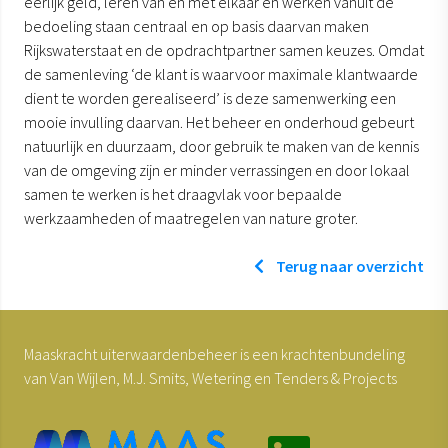
eerlijk geld, leren van en met elkaar en werken vanuit de
bedoeling staan centraal en op basis daarvan maken
Rijkswaterstaat en de opdrachtpartner samen keuzes. Omdat
de samenleving ‘de klant is waarvoor maximale klantwaarde
dient te worden gerealiseerd’ is deze samenwerking een
mooie invulling daarvan. Het beheer en onderhoud gebeurt
natuurlijk en duurzaam, door gebruik te maken van de kennis
van de omgeving zijn er minder verrassingen en door lokaal
samen te werken is het draagvlak voor bepaalde
werkzaamheden of maatregelen van nature groter.
Terug naar overzicht
Maaskracht uiterwaardenbeheer is een krachtenbundeling
van Van Wijlen, M.J. Smits, Wetering en Tenders & Projects