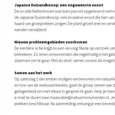
Japanse Duizendknoop: een ongewenste exoot
De locatie Nattenhoven was toen pas net opgeleverd met n
de Japanse Duizendknoop: een invasieve exoot die hier van oo
haard van groeiplekken zorgen. De plant groeit snel en ver
werden verwijderd.
Nieuwe probleemgebieden voorkomen
De eerdere actie krijgt nu een vervolg. Mede op verzoek v
betrekken. Zo leren omwonenden die regelmatig in het geb
daarmee om te gaan. Met als doel: samen zoveel als mogelij
Samen aan het werk
Op zaterdag 2 december nodigen we bewoners en natuurlief
en hoe van de werkzaamheden, gaat de groep samen aan de slag
gelegenheid om met elkaar in gesprek te gaan. Help je mee?
e-mail te sturen naar maasvallei@natuurmonumenten.nl. Je k
plekken beschikbaar. Na aanmelding ontvang je een bevesti