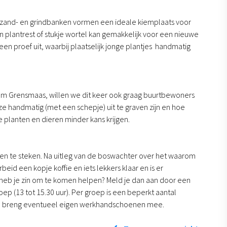
 zand- en grindbanken vormen een ideale kiemplaats voor
én plantrest of stukje wortel kan gemakkelijk voor een nieuwe
 proef uit, waarbij plaatselijk jonge plantjes handmatig
ium Grensmaas, willen we dit keer ook graag buurtbewoners
 handmatig (met een schepje) uit te graven zijn en hoe
 planten en dieren minder kans krijgen.
n te steken. Na uitleg van de boswachter over het waarom
id een kopje koffie en iets lekkers klaar en is er
 heb je zin om te komen helpen? Meld je dan aan door een
p (13 tot 15.30 uur). Per groep is een beperkt aantal
n en breng eventueel eigen werkhandschoenen mee.