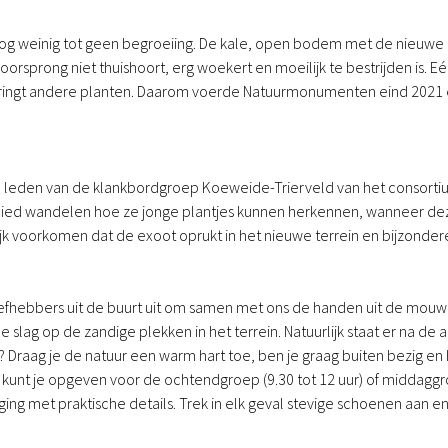
og weinig tot geen begroeiing. De kale, open bodem met de nieuwe
rsprong niet thuishoort, erg woekert en moeilijk te bestrijden is. E
dringt andere planten. Daarom voerde Natuurmonumenten eind 2021 een
an leden van de klankbordgroep Koeweide-Trierveld van het consort
ied wandelen hoe ze jonge plantjes kunnen herkennen, wanneer deze
k voorkomen dat de exoot oprukt in het nieuwe terrein en bijzondere
hebbers uit de buurt uit om samen met ons de handen uit de mouwe
 op de zandige plekken in het terrein. Natuurlijk staat er na de arbe
 Draag je de natuur een warm hart toe, ben je graag buiten bezig en
unt je opgeven voor de ochtendgroep (9.30 tot 12 uur) of middaggroe
ging met praktische details. Trek in elk geval stevige schoenen aa