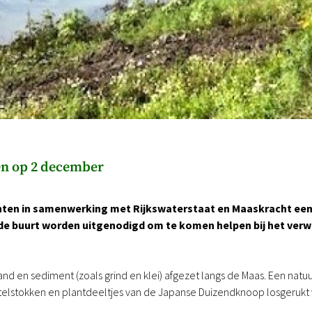
en op 2 december
en in samenwerking met Rijkswaterstaat en Maaskracht een
e buurt worden uitgenodigd om te komen helpen bij het verwi
and en sediment (zoals grind en klei) afgezet langs de Maas. Een natuu
wortelstokken en plantdeeltjes van de Japanse Duizendknoop losgeruk