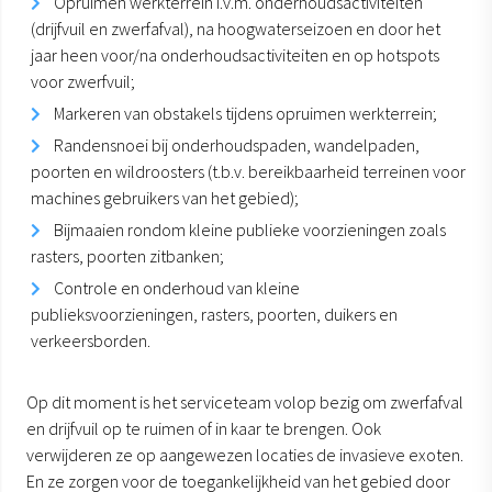
Opruimen werkterrein i.v.m. onderhoudsactiviteiten
(drijfvuil en zwerfafval), na hoogwaterseizoen en door het
jaar heen voor/na onderhoudsactiviteiten en op hotspots
voor zwerfvuil;
Markeren van obstakels tijdens opruimen werkterrein;
Randensnoei bij onderhoudspaden, wandelpaden,
poorten en wildroosters (t.b.v. bereikbaarheid terreinen voor
machines gebruikers van het gebied);
Bijmaaien rondom kleine publieke voorzieningen zoals
rasters, poorten zitbanken;
Controle en onderhoud van kleine
publieksvoorzieningen, rasters, poorten, duikers en
verkeersborden.
Op dit moment is het serviceteam volop bezig om zwerfafval
en drijfvuil op te ruimen of in kaar te brengen. Ook
verwijderen ze op aangewezen locaties de invasieve exoten.
En ze zorgen voor de toegankelijkheid van het gebied door