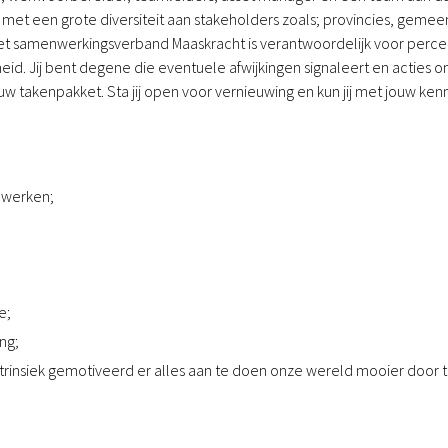
n met een grote diversiteit aan stakeholders zoals; provincies, ge
. Het samenwerkingsverband Maaskracht is verantwoordelijk voor percee
heid. Jij bent degene die eventuele afwijkingen signaleert en acties
w takenpakket. Sta jij open voor vernieuwing en kun jij met jouw ken
 werken;
e;
ng;
ntrinsiek gemotiveerd er alles aan te doen onze wereld mooier door 