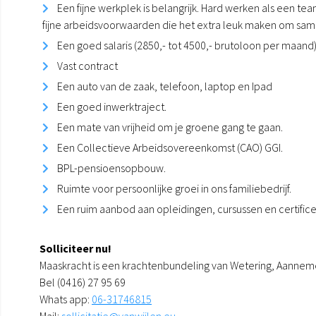
Een fijne werkplek is belangrijk. Hard werken als een te
fijne arbeidsvoorwaarden die het extra leuk maken om sam
Een goed salaris (2850,- tot 4500,- brutoloon per maand) e
Vast contract
Een auto van de zaak, telefoon, laptop en Ipad
Een goed inwerktraject.
Een mate van vrijheid om je groene gang te gaan.
Een Collectieve Arbeidsovereenkomst (CAO) GGI.
BPL-pensioensopbouw.
Ruimte voor persoonlijke groei in ons familiebedrijf.
Een ruim aanbod aan opleidingen, cursussen en certific
Solliciteer nu!
Maaskracht is een krachtenbundeling van Wetering, Aannemersb
Bel (0416) 27 95 69
Whats app:
06-31746815
Mail:
sollicitatie@vanwijlen.eu